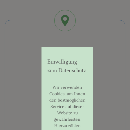
MUSIKSCHULE
SCHULORDNUNG
KOLLEGIUM
FREIWILLIGE LEISTUNGSPRÜFUNG
Einwilligung
FÖRDERUNG UND SPONSOREN
zum Datenschutz
GESCHICHTE
Wir verwenden
KOOPERATIONEN
Cookies, um Ihnen
den bestmöglichen
KURATORIUM
Service auf dieser
Website zu
gewährleisten.
FÖRDERVEREIN
Hierzu zählen