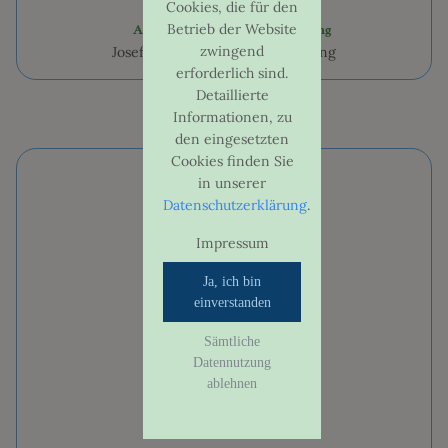
Cookies, die für den
Betrieb der Website
Ammerseestrasse 4, 82131 Gauting
zwingend
Josef-Dosch-Grundschule Gauting
UNTERRICHT
erforderlich sind.
Detaillierte
ELEMENTARFÄCHER
Informationen, zu
den eingesetzten
INSTRUMENTAL - UND VOKALUNTERRICHT
Cookies finden Sie
in unserer
Datenschutzerklärung
.
UNTERRICHTSORTE
Impressum
LEIHINSTRUMENTE
Ja, ich bin
einverstanden
ENTGELT
Sämtliche
UNTERRICHTSFREIE TAGE
Datennutzung
ablehnen
ENSEMBLES